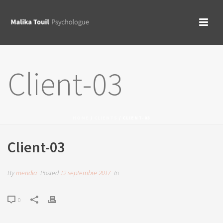
Client-03
HOME
/
CLIENTS
/ CLIENT-03
Client-03
By
mendia
Posted
12 septembre 2017
In
0